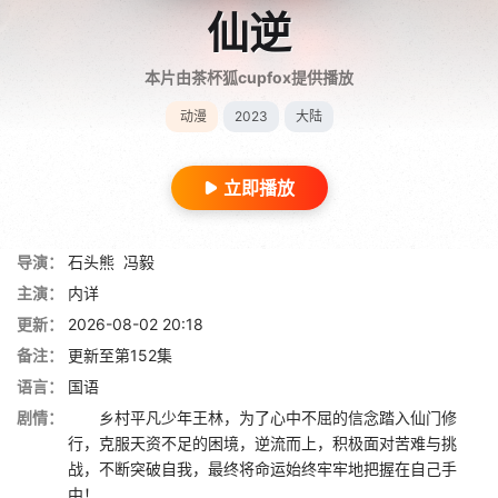
仙逆
本片由茶杯狐cupfox提供播放
动漫
2023
大陆
立即播放
导演：
石头熊
冯毅
主演：
内详
更新：
2026-08-02 20:18
备注：
更新至第152集
语言：
国语
剧情：
乡村平凡少年王林，为了心中不屈的信念踏入仙门修
行，克服天资不足的困境，逆流而上，积极面对苦难与挑
战，不断突破自我，最终将命运始终牢牢地把握在自己手
中！