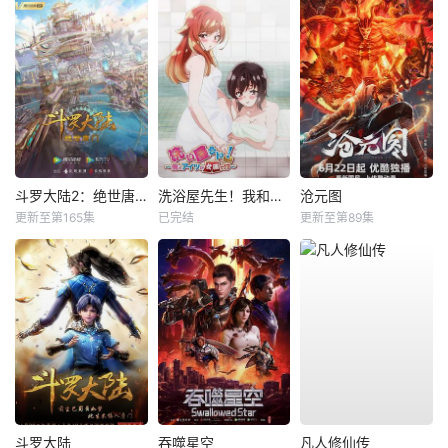
斗罗大陆2：绝世唐门
洗浴屋先生！我和那家伙在女浴池！？
沧元图
更新至第165集
已完结
更新至第89集
斗罗大陆
吞噬星空
凡人修仙传