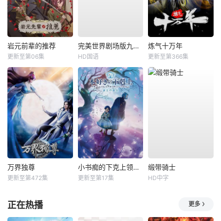
岩元前辈的推荐
完美世界剧场版九劫焚天
炼气十万年
更新至第06集
HD国语
更新至第366集
万界独尊
小书痴的下克上领主的养女
缎带骑士
更新至第472集
更新至第17集
HD中字
正在热播
更多