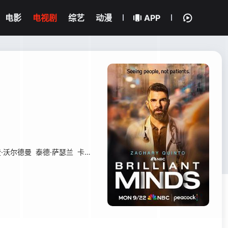
电影
电视剧
综艺
动漫
APP
·沃尔德曼
泰德·萨瑟兰
卡伦·罗宾逊
伊登·伊斯皮诺萨
格雷·鲍威尔
西