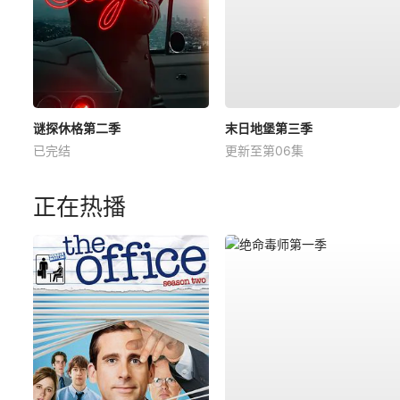
谜探休格第二季
末日地堡第三季
已完结
更新至第06集
正在热播