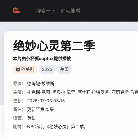
绝妙心灵第二季
本片由茶杯狐cupfox提供播放
欧美剧
2025
美国
导演：
德玛妮·戴维斯
主演：
扎克瑞·昆图
坦贝拉·佩里
阿什莉·拉特罗普
亚历克斯·马
更新：
2026-07-03 03:15
备注：
更新至第20集
语言：
英语
剧情：
NBC续订《绝妙心灵》第二季。