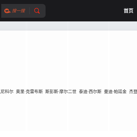
首页
搜一搜
克尼科尔
奥里·克雷布斯
斯彭斯·摩尔二世
泰迪·西尔斯
曼迪·帕廷金
杰登