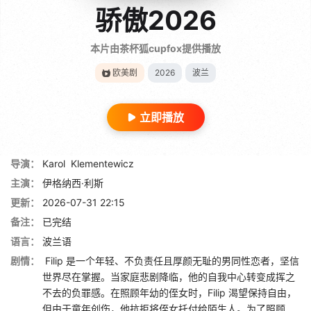
骄傲2026
本片由茶杯狐cupfox提供播放
欧美剧
2026
波兰
立即播放
导演：
Karol
Klementewicz
主演：
伊格纳西·利斯
更新：
2026-07-31 22:15
备注：
已完结
语言：
波兰语
剧情：
Filip 是一个年轻、不负责任且厚颜无耻的男同性恋者，坚信
世界尽在掌握。当家庭悲剧降临，他的自我中心转变成挥之
不去的负罪感。在照顾年幼的侄女时，Filip 渴望保持自由，
但由于童年创伤，他抗拒将侄女托付给陌生人。为了照顾