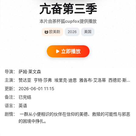
亢奋第三季
本片由茶杯狐cupfox提供播放
欧美剧
2026
美国
立即播放
导演：
萨姆·莱文森
主演：
赞达亚
亨特·莎弗
埃里克·迪恩
雅各布·艾洛蒂
西德尼·斯维尼
更新：
2026-06-01 11:15
备注：
已完结
语言：
英语
剧情：
一群从小便相识的伙伴在信仰的美德、救赎的可能性与邪恶
的困境中挣扎。